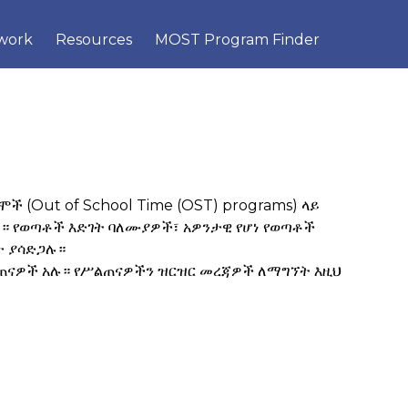
×
work
Resources
MOST Program Finder
 (Out of School Time (OST) programs) ላይ
 የወጣቶች እድገት ባለሙያዎች፣ አዎንታዊ የሆነ የወጣቶች
ቸውን ጥልቀት ባለው ሁኔታ ያሳድጋሉ።
 ሥልጠናዎች አሉ። የሥልጠናዎችን ዝርዝር መረጃዎች ለማግኘት እዚህ