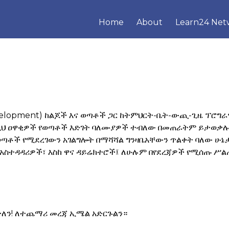
Home
About
Learn24 Net
evelopment) ከልጆች እና ወጣቶች ጋር ከትምህርት-ቤት-ውጪ-ጊዜ ፕሮግራሞች
ዚህ ዐዋቂዎች የወጣቶች እድገት ባለሙያዎች ተብለው በመጠራትም ይታወቃሉ።
ተፍ እና ለወጣቶች የሚደረገውን አገልግሎት በማሻሻል ግንዛቤአ
ፕሮግራም አስተዳዳሪዎች፣ እስከ ዋና ዳይሬክተሮች፤ ለሁሉም በየደረጃዎች የሚሰጡ
ርጉ።
ረታታለን! ለተጨማሪ መረጃ ኢሜል አድርጉልን።