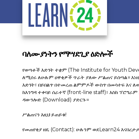
Skip to main content
ባለሙያነትን የማሣደጊያ ዕድሎች
የወጣቶች እድገት ተቋም (The Institute for Youth D
ለሚሰሩ ለሁሉም ዐዋቂዎች ጥራት ያለው ሥልጠና ይሰጣል። እነ
እድገት፣ በይበልጥ በተመረጠ ልምምዶች ውስጥ በመሳ
ከእንግዳ ተቀባይ ሰራተኛ (front-line staff)፣ እስከ 
ዳውንሎድ (Download) ያድ
ሥልጠናን እዚህ ይጠይቁ!
የመጠየቂያ ዘዴ (Contact): ሁሉንም ወደLearn24 እናበ