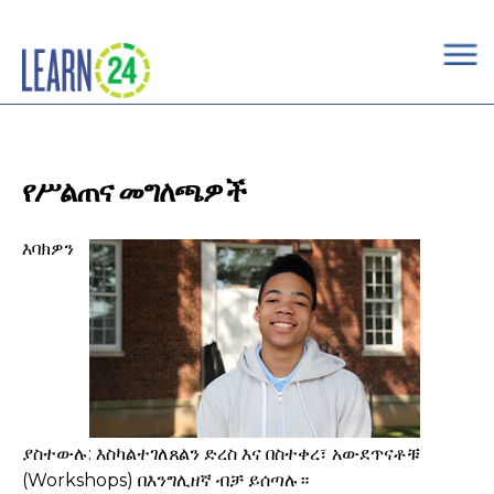
×
Skip to main content
የሥልጠና መግለጫዎች
እባክዎን
ያስተውሉ: እስካልተገለጸልን ድረስ እና በስተቀረ፣ አውደጥናቶቹ
(Workshops) በእንግሊዘኛ ብቻ ይሰጣሉ።