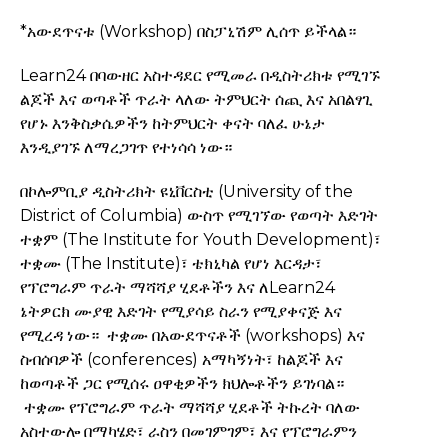
*አውደጥናቱ (Workshop) በስፓኒሽም ሊሰጥ ይችላል።
Learn24 በባውዘር አስተዳደር የሚመራ በዲስትሪክቱ የሚገኙ
ልጆች እና ወጣቶች ጥራት ላለው ትምህርት ሰጪ እና አበልፃጊ
የሆኑ እንቅስቃሴዎችን ከትምህርት ቀናት ባለፈ ሁኔታ
እንዲያገኙ ለማረጋገጥ የተነሳሳ ነው።
በኮሎምቢያ ዲስትሪክት ዩኒቨርስቲ (University of the
District of Columbia) ውስጥ የሚገኘው የወጣት እድገት
ተቋም (The Institute for Youth Development)፣
ተቋሙ (The Institute)፣ ቴክኒካል የሆነ እርዳታ፣
የፕሮግራም ጥራት ማሻሻያ ሂደቶችን እና ለLearn24
ኔትዎርክ ሙያዊ እድገት የሚያሳይ ስራን የሚያቀናጅ እና
የሚረዳ ነው። ተቋሙ በአውደጥናቶች (workshops) እና
ስብሰባዎች (conferences) አማካኝነት፣ ከልጆች እና
ከወጣቶች ጋር የሚሰሩ ዐዋቂዎችን ክህሎቶችን ይገነባል።
ተቋሙ የፕሮግራም ጥራት ማሻሻያ ሂደቶች ትኩረት ባለው
አስተውሎ በማካሄድ፣ ራስን በመገምገም፣ እና የፕሮግራምን