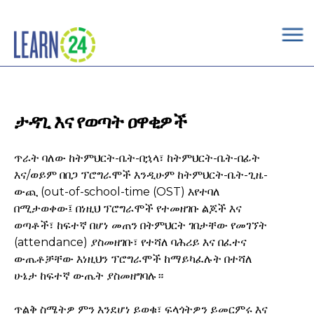
×
Skip to main content
ታዳጊ እና የወጣት ዐዋቂዎች
ጥራት ባለው ከትምህርት-ቤት-በኋላ፣ ከትምህርት-ቤት-በፊት
እና/ወይም በበጋ ፕሮግራሞች እንዲሁም ከትምህርት-ቤት-ጊዜ-
ውጪ (out-of-school-time (OST) እየተባለ
በሚታወቀው፤ በነዚህ ፕሮግራሞች የተመዘገቡ ልጆች እና
ወጣቶች፣ ከፍተኛ በሆነ መጠን በትምህርት ገበታቸው የመገኘት
(attendance) ያስመዘገቡ፣ የተሻለ ባሕሪይ እና በፈተና
ውጤቶቻቸው እነዚህን ፕሮግራሞች ከማይካፈሉት በተሻለ
ሁኔታ ከፍተኛ ውጤት ያስመዘግባሉ።
ጥልቅ ስሜትዎ ምን እንደሆነ ይወቁ፣ ፍላጎትዎን ይመርምሩ እና