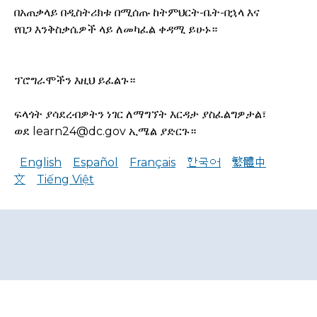
በአጠቃላይ በዲስትሪክቱ በሚሰጡ ከትምህርት-ቤት-በኋላ እና
የበጋ እንቅስቃሴዎች ላይ ለመካፈል ቀዳሚ ይሁኑ።
ፕሮግራሞችን እዚህ ይፈልጉ።
ፍላጎት ያሳደረብዎትን ነገር ለማግኘት እርዳታ ያስፈልግዎታል፣
ወደ
learn24@dc.gov
ኢሜል ያድርጉ።
English
Español
Français
한국어
繁體中
文
Tiếng Việt