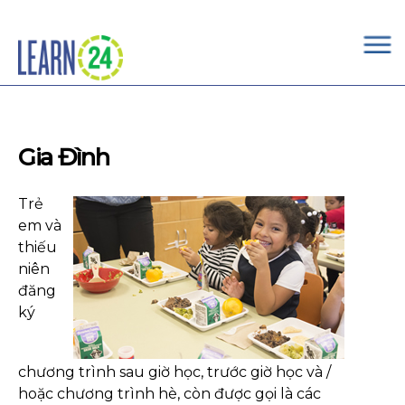
×
Skip to main content
Gia Đình
Trẻ
em và
thiếu
niên
đăng
ký
chương trình sau giờ học, trước giờ học và /
hoặc chương trình hè, còn được gọi là các